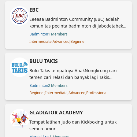
kesempatan bagi siapa saja, dari anak-anak
EBC
Eeeaaa Badminton Community (EBC) adalah
komunitas pecinta badminton di Jabodetabek.
Berdiri di Jakarta, 22 September 2023. Member
Badminton
1 Members
EBC tidak hanya dari Indonesia, namun juga
Intermediate,Advanced,Beginner
dari Malaysia, Thailand, Cina, Korea, Perancis,
Amerika Serikat dan lain-lain
BULU TAKIS
Bulu Takis tempatnya AnakNongkrong cari
temen cari relasi dan banyak lagi Takis
sekarang dan jadi anaknongkrong
Badminton
2 Members
Beginner,Intermediate,Advanced,Professional
GLADIATOR ACADEMY
Tempat latihan Judo dan Kickboxing untuk
semua umur.
Back
Martial Arts
1 Members