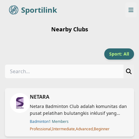
Sportilink
Sportilink
Op
Nearby Clubs
Sport: All
NETARA
Netara Badminton Club adalah komunitas dan
pusat pelatihan bulutangkis inklusif yang
dipimpin oleh pelatih profesional, Suni
Badminton
1 Members
Venatalia – mantan atlet nasional dan pelatih
Professional,Intermediate,Advanced,Beginner
tunarungu. Kami hadir untuk membuka